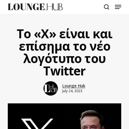
Skip
Menu
to
search
main
content
Το «Χ» είναι και
επίσημα το νέο
λογότυπο του
Twitter
Lounge Hub
July 24, 2023