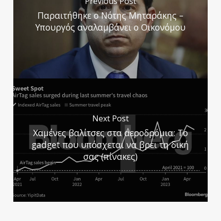
Previous Post
Παραιτήθηκε ο Νότης Μηταράκης –
Υπουργός αναλαμβάνει ο Οικονόμου
Next Post
Χαμένες βαλίτσες στα αεροδρόμια: Το
gadget που υπόσχεται να βρει τη δική
σας (πίνακες)