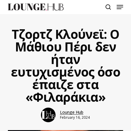
Skip
Menu
to
search
main
content
Τζορτζ Κλούνεϊ: Ο
Μάθιου Πέρι δεν
ήταν
ευτυχισμένος όσο
έπαιζε στα
«Φιλαράκια»
Lounge Hub
February 16, 2024