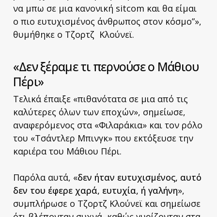
να μπω σε μια κανονική sitcom και θα είμαι
ο πιο ευτυχισμένος άνθρωπος στον κόσμο”»,
θυμήθηκε ο Τζορτζ Κλούνεϊ.
«Δεν ξέραμε τι περνούσε ο Μάθιου
Πέρι»
Τελικά έπαιξε «πιθανότατα σε μια από τις
καλύτερες όλων των εποχών», σημείωσε,
αναφερόμενος στα «Φιλαράκια» και τον ρόλο
του «Τσάντλερ Μπινγκ» που εκτόξευσε την
καριέρα του Μάθιου Πέρι.
Παρόλα αυτά, «
δεν ήταν ευτυχισμένος, αυτό
δεν του έφερε χαρά, ευτυχία, ή γαλήνη
»,
συμπλήρωσε ο Τζορτζ Κλούνεϊ και σημείωσε
ότι βλέπονταν συχνά, καθώς γυρίζονταν στα