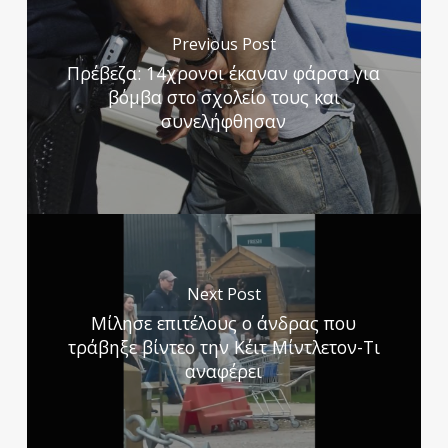
Previous Post
Πρέβεζα: 14χρονοι έκαναν φάρσα για
βόμβα στο σχολείο τους και
συνελήφθησαν
Next Post
Μίλησε επιτέλους ο άνδρας που
τράβηξε βίντεο την Κέιτ Μίντλετον-Τι
αναφέρει