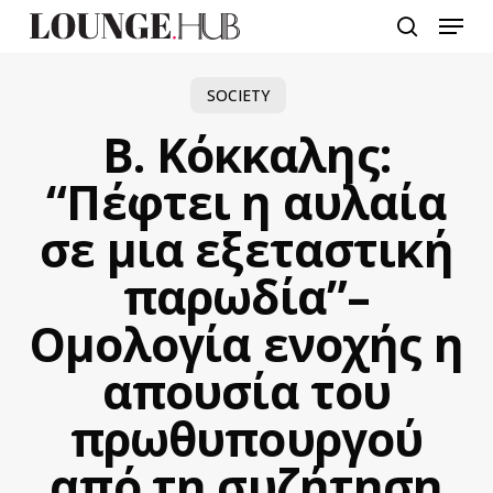
Skip
Menu
to
search
main
content
SOCIETY
Β. Κόκκαλης:
“Πέφτει η αυλαία
σε μια εξεταστική
παρωδία”–
Ομολογία ενοχής η
απουσία του
πρωθυπουργού
από τη συζήτηση