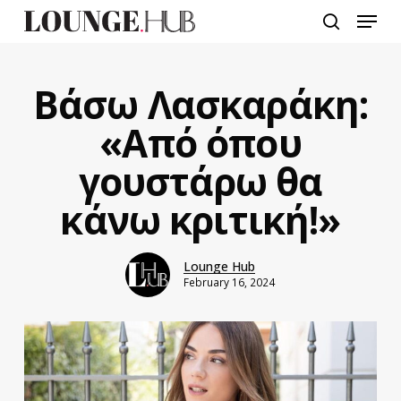
Skip
Menu
to
search
main
content
Βάσω Λασκαράκη:
«Από όπου
γουστάρω θα
κάνω κριτική!»
Lounge Hub
February 16, 2024