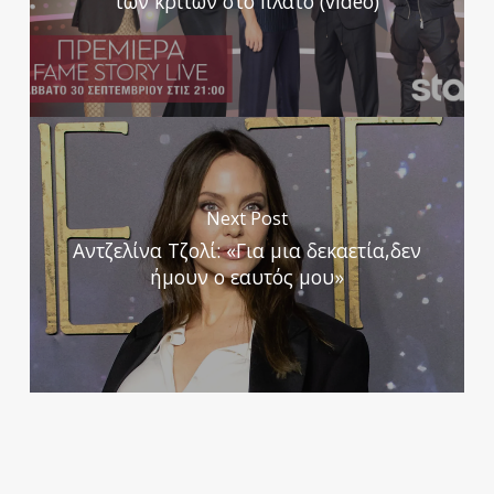
των κριτών στο πλατό (video)
Next Post
Αντζελίνα Τζολί: «Για μια δεκαετία,δεν
ήμουν ο εαυτός μου»