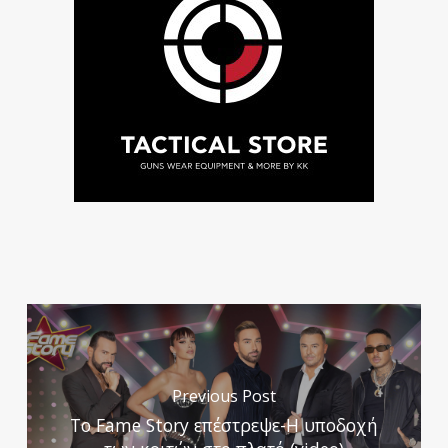
Previous Post
To Fame Story επέστρεψε-Η υποδοχή