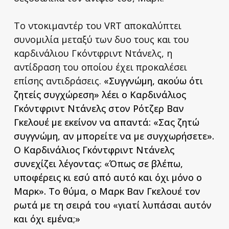
Το ντοκιμαντέρ του VRT αποκαλύπτει
συνομιλία μεταξύ των δυο τους και του
καρδινάλιου Γκόντφριντ Ντάνελς, η
αντίδραση του οποίου έχει προκαλέσει
επίσης αντιδράσεις.
«Συγγνώμη, ακούω ότι
ζητείς συγχώρεση» λέει ο Καρδινάλιος
Γκόντφριντ Ντάνελς στον Ρότζερ Βαν
Γκελουέ με εκείνον να απαντά: «Σας ζητώ
συγγνώμη, αν μπορείτε να με συγχωρήσετε».
Ο Καρδινάλιος Γκόντφριντ Ντάνελς
συνεχίζει λέγοντας: «Όπως σε βλέπω,
υποφέρεις κι εσύ από αυτό και όχι μόνο ο
Μαρκ». Το θύμα, ο Μαρκ Βαν Γκελουέ τον
ρωτά με τη σειρά του «γιατί λυπάσαι αυτόν
και όχι εμένα;»