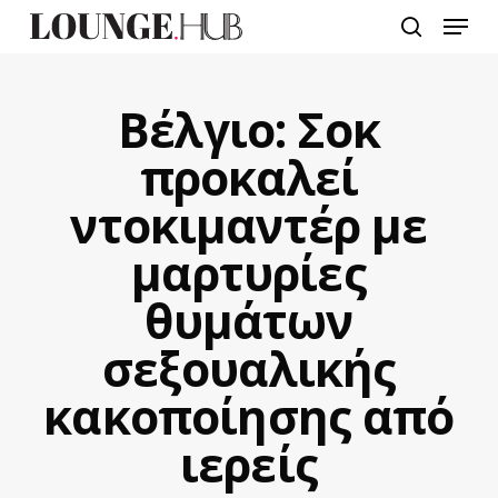
Skip
Menu
to
search
main
content
Βέλγιο: Σοκ
προκαλεί
ντοκιμαντέρ με
μαρτυρίες
θυμάτων
σεξουαλικής
κακοποίησης από
ιερείς