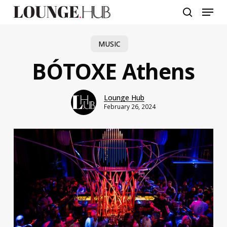
Skip
Menu
to
search
main
content
MUSIC
ΒÓTOXE Athens
Lounge Hub
February 26, 2024