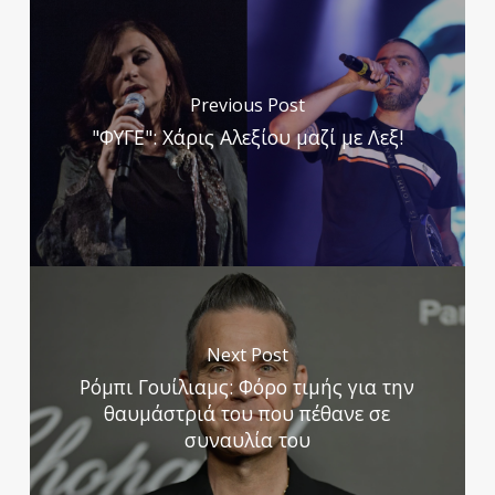
Previous Post
"ΦΥΓΕ": Χάρις Αλεξίου μαζί με Λεξ!
Next Post
Ρόμπι Γουίλιαμς: Φόρο τιμής για την
θαυμάστριά του που πέθανε σε
συναυλία του