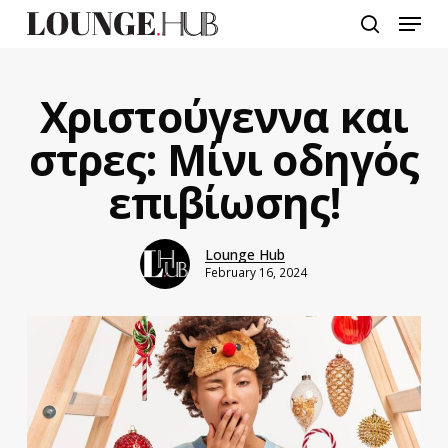
Skip
Menu
to
search
main
content
Χριστούγεννα και
στρες: Μίνι οδηγός
επιβίωσης!
Lounge Hub
February 16, 2024