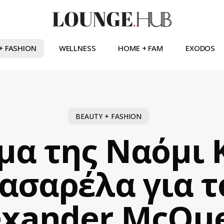
+ FASHION
WELLNESS
HOME + FAM
EXODOS
BEAUTY + FASHION
μα της Ναόμι
ασαρέλα για τ
exander McQu