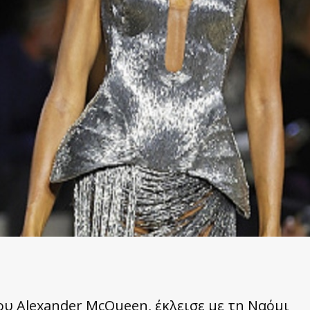
ου Alexander McQueen, έκλεισε με τη Ναόμι