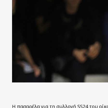
Η πασαρέλα για τη συλλογή SS24 του οίκ