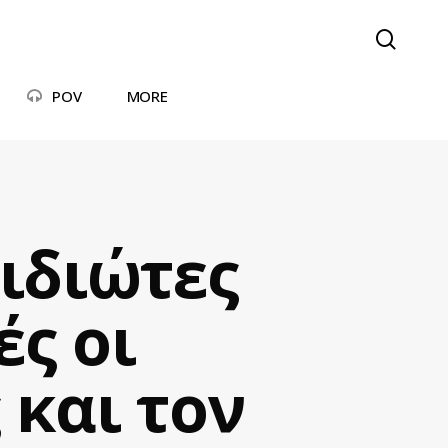
searc
POV
MORE
ιδιώτες
ές οι
 και τον