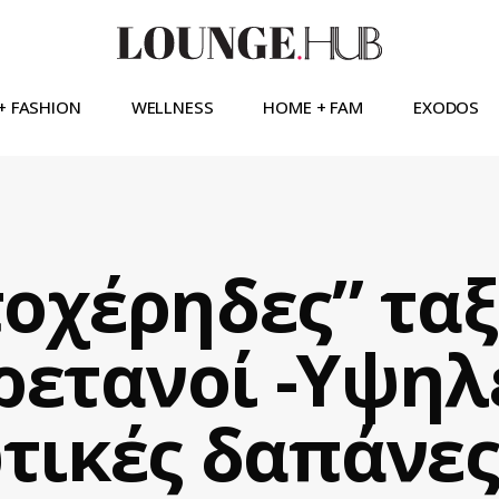
+ FASHION
WELLNESS
HOME + FAM
EXODOS
τοχέρηδες” ταξ
ρετανοί -Υψηλ
τικές δαπάνες