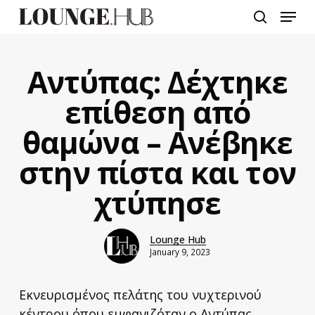
Skip
Menu
to
search
main
content
Αντύπας: Δέχτηκε
επίθεση από
θαμώνα – Ανέβηκε
στην πίστα και τον
χτύπησε
Lounge Hub
January 9, 2023
Εκνευρισμένος πελάτης του νυχτερινού
κέντρου όπου εμφανιζόταν ο Αντύπας,