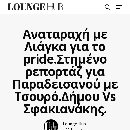
Skip
Menu
to
search
main
content
Αναταραχή με
Λιάγκα για το
pride.Στημένο
ρεπορτάζ για
Παραδεισανού με
Τσουρό.Δήμου Vs
Σφακιανάκης.
Lounge Hub
June 15, 2023