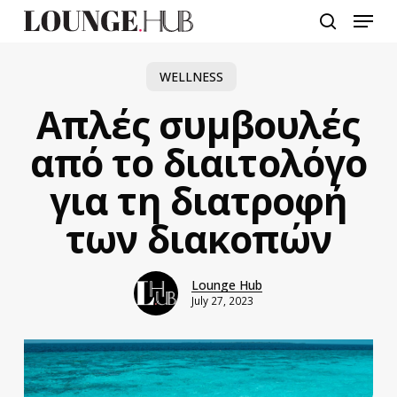
Skip
Menu
to
search
main
content
WELLNESS
Απλές συμβουλές
από το διαιτολόγο
για τη διατροφή
των διακοπών
Lounge Hub
July 27, 2023