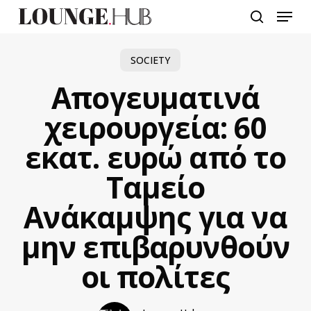
Skip
Menu
to
search
main
content
SOCIETY
Απογευματινά
χειρουργεία: 60
εκατ. ευρώ από το
Ταμείο
Ανάκαμψης για να
μην επιβαρυνθούν
οι πολίτες