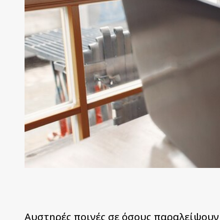
Aυστηρές ποινές σε όσους παραλείψουν