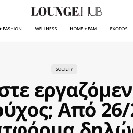
+ FASHION
WELLNESS
HOME + FAM
EXODOS
SOCIETY
ίστε εργαζόμεν
ύχος; Από 26/
ατφόρμα δηλώ