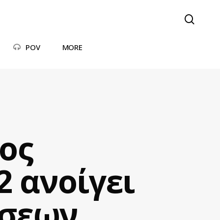
searc
POV
MORE
ος
2 ανοίγει
σεων.