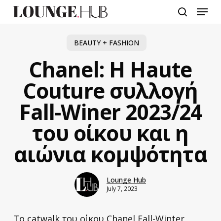
Skip
Menu
to
search
main
content
BEAUTY + FASHION
Chanel: Η Haute
Couture συλλογή
Fall-Winer 2023/24
του οίκου και η
αιώνια κομψότητα
Lounge Hub
July 7, 2023
Tο catwalk του οίκου Chanel Fall-Winter