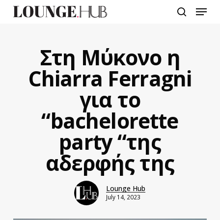
Skip
Menu
to
search
main
content
Στη Μύκονο η
Chiarra Ferragni
για το
“bachelorette
party “της
αδερφής της
Lounge Hub
July 14, 2023