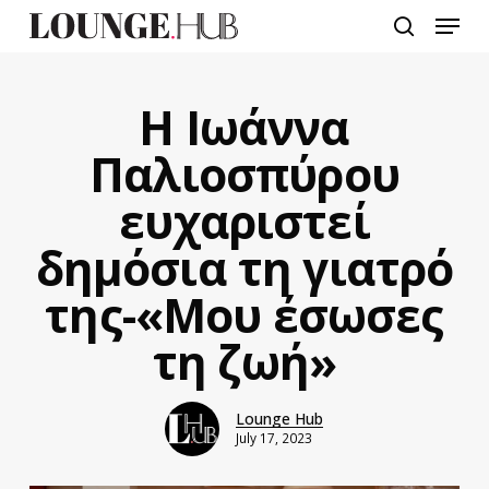
Skip
Menu
to
search
main
content
Η Ιωάννα
Παλιοσπύρου
ευχαριστεί
δημόσια τη γιατρό
της-«Μου έσωσες
τη ζωή»
Lounge Hub
July 17, 2023