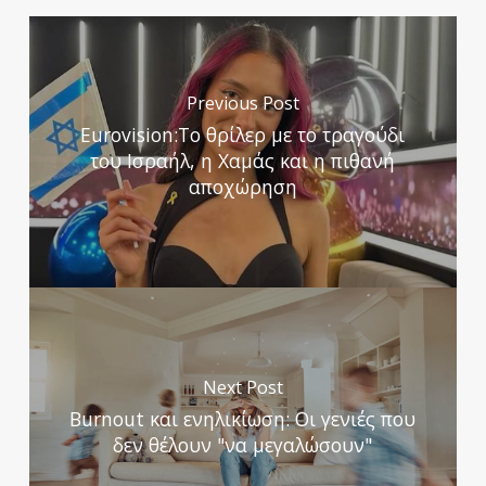
Previous Post
Eurovision:Το θρίλερ με το τραγούδι
του Ισραήλ, η Χαμάς και η πιθανή
αποχώρηση
Next Post
Burnout και ενηλικίωση: Οι γενιές που
δεν θέλουν "να μεγαλώσουν"