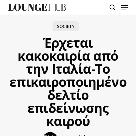
Skip
Menu
to
search
main
content
SOCIETY
Έρχεται
κακοκαιρία από
την Ιταλία-Το
επικαιροποιημένο
δελτίο
επιδείνωσης
καιρού