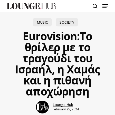
Skip
Menu
to
search
main
content
MUSIC
SOCIETY
Eurovision:Το
θρίλερ με το
τραγούδι του
Ισραήλ, η Χαμάς
και η πιθανή
αποχώρηση
Lounge Hub
February 25, 2024