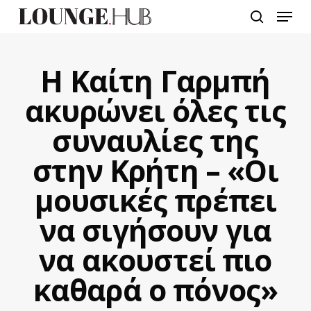
Skip
Menu
to
search
main
content
Η Καίτη Γαρμπή
ακυρώνει όλες τις
συναυλίες της
στην Κρήτη – «Οι
μουσικές πρέπει
να σιγήσουν για
να ακουστεί πιο
καθαρά ο πόνος»