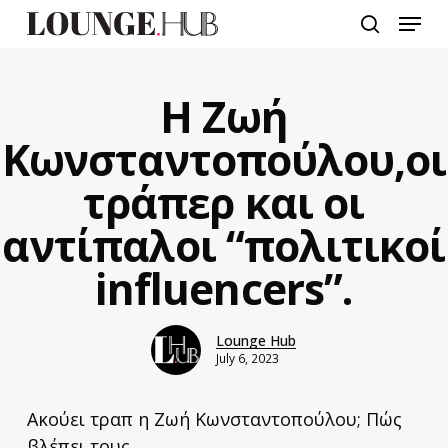
Skip
Menu
to
search
main
content
Η Ζωή
Κωνσταντοπούλου,οι
τράπερ και οι
αντίπαλοι “πολιτικοί
influencers”.
Lounge Hub
July 6, 2023
Ακούει τραπ η Ζωή Κωνσταντοπούλου; Πώς
βλέπει τους