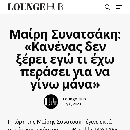
Skip
Menu
to
search
main
content
Μαίρη Συνατσάκη:
«Κανένας δεν
ξέρει εγώ τι έχω
περάσει για να
γίνω μάνα»
Lounge Hub
July 6, 2023
Η κόρη της Μαίρης Συνατσάκη έγινε επτά
μηνών και η κάμερα του «Breakfast@STAR»