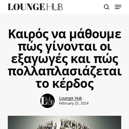
Skip
Menu
to
search
main
content
Καιρός να μάθουμε
πώς γίνονται οι
εξαγωγές και πώς
πολλαπλασιάζεται
το κέρδος
Lounge Hub
February 25, 2024