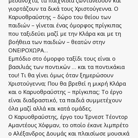
μεσάνυχτα, τα παιχνίδια ζωντανεύουν και
γιορτάζουν τα δικά τους Χριστούγεννα. Ο
Καρυοθραύστης – δώρο του θείου των
παιδιών – γίνεται ένας όμορφος πρίγκιπας
που ταξιδεύει μαζί με την Κλάρα και με τη
βοήθεια των παιδιών – θεατών στην
ΟΝΕΙΡΟΧΩΡA…
Εμπόδιο στο όμορφο ταξίδι τους είναι ο
βασιλιάς των ποντικών … και τα ποντικάκια
του! Τι θα γίνει όμως όταν ξημερώσουν
Χριστούγεννα; Που θα βρεθεί η μικρή Κλάρα
και ο Καρυοθραύστης – πρίγκιπας; Το έργο
είναι διαδραστικό, τα παιδιά συμμετέχουν
όλα μαζί αλλά και κατά ομάδες.
Ο Καρυοθραύστης, έργο του Έρνεστ Τέοντορ
Αμαντέους Χόφμαν, το οποίο έκανε λιμπρέτο
ο Αλέξανδρος Δουμάς και πλαισίωσε μουσικά