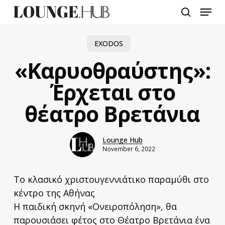
Skip
Menu
to
search
main
content
EXODOS
«Καρυοθραύστης»:
Έρχεται στο
θέατρο Βρετάνια
Lounge Hub
November 6, 2022
To κλασικό χριστουγεννιάτικο παραμύθι στο
κέντρο της Αθήνας
Η παιδική σκηνή «Ονειροπόληση», θα
παρουσιάσει φέτος στο Θέατρο Βρετάνια ένα