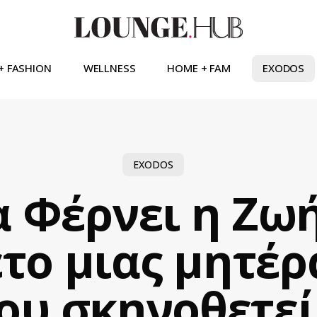
+ FASHION
WELLNESS
HOME + FAM
EXODOS
EXODOS
 Φέρνει η Ζωή
το μιας μητέρ
που σκηνοθετεί