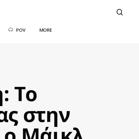
searc
POV
MORE
: Το
ας στην
 ο Μάικλ