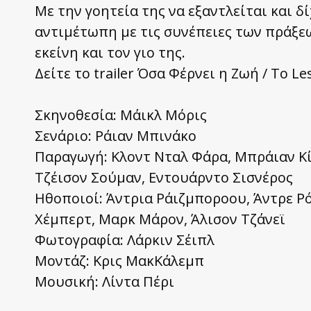
Με την γοητεία της να εξαντλείται και δί
αντιμέτωπη με τις συνέπειες των πράξεω
εκείνη και τον γιο της.
Δείτε το trailer Όσα Φέρνει η Ζωή / To Les
Σκηνοθεσία: Μάικλ Μόρις
Σενάριο: Ράιαν Μπινάκο
Παραγωγή: Κλοντ Νταλ Φάρα, Μπράιαν Κίντ
Τζέισον Σούμαν, Εντουάρντο Σισνέρος
Ηθοποιοί: Άντρια Ράιζμποροου, Άντρε Ρόγ
Χέμπερτ, Μαρκ Μάρον, Άλισον Τζάνεϊ
Φωτογραφία: Λάρκιν Σέιπλ
Μοντάζ: Κρις ΜακΚάλεμπ
Μουσική: Λίντα Πέρι