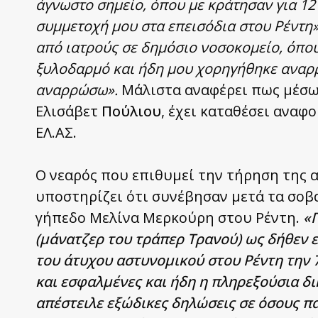
άγνωστο σημείο, όπου με κράτησαν για 12
συμμετοχή μου στα επεισόδια στου Ρέντη
από ιατρούς σε δημόσιο νοσοκομείο, όπο
ξυλοδαρμό και ήδη μου χορηγήθηκε αναρρ
αναρρώσω».
Μάλιστα αναφέρει πως μέσω 
Ελισάβετ
Πούλιου
, έχει καταθέσει ανα
ΕΛ.ΑΣ.
Ο νεαρός που επιθυμεί την τήρηση της α
υποστηρίζει ότι συνέβησαν μετά τα σοβα
γήπεδο Μελίνα Μερκούρη στου Ρέντη.
«Π
(μάνατζερ του τράπερ Τρανού) ως δήθεν
του άτυχου αστυνομικού στου Ρέντη την 7
και εσφαλμένες και ήδη η πληρεξούσια δ
απέστειλε εξώδικες δηλώσεις σε όσους 