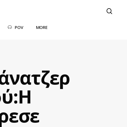
searc
POV
MORE
μάνατζερ
ού:Η
ρεσε