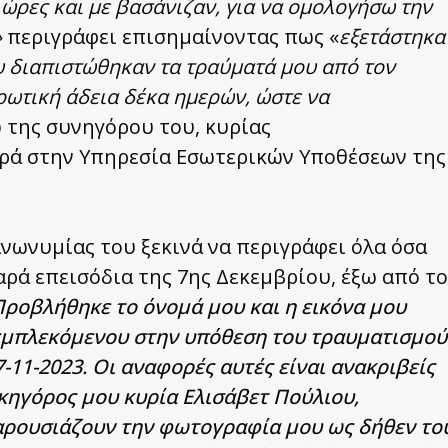
 ώρες και με βασάνιζαν, για να ομολογήσω την
»
περιγράφει επισημαίνοντας πως «
εξετάστηκα
υ διαπιστώθηκαν τα τραύματά μου από τον
ωτική άδεια δέκα ημερών, ώστε να
της συνηγόρου του, κυρίας
φορά στην Υπηρεσία Εσωτερικών Υποθέσεων της
νωνυμίας του ξεκινά να περιγράφει όλα όσα
ρά επεισόδια της 7ης Δεκεμβρίου, έξω από το
ροβλήθηκε το όνομά μου και η εικόνα μου
 εμπλεκόμενου στην υπόθεση του τραυματισμού
-11-2023. Οι αναφορές αυτές είναι ανακριβείς
ικηγόρος μου κυρία Ελισάβετ Πούλιου,
παρουσιάζουν την φωτογραφία μου ως δήθεν το