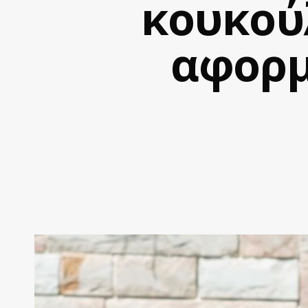
κουκούλ
αφορμ