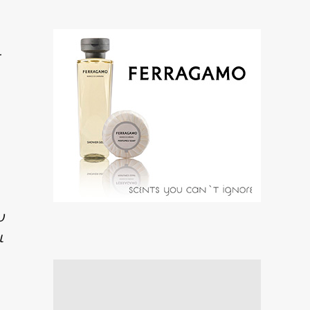
ι
υ
ι