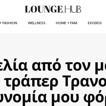
+ FASHION
WELLNESS
HOME + FAM
EXODOS
λία από τον 
 τράπερ Τραν
υνομία μου φό