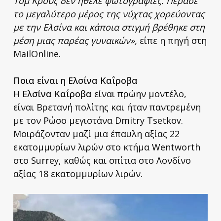
Τομ Κρουζ δεν ήθελε φωτογραφίες. Πέρασε
το μεγαλύτερο μέρος της νύχτας χορεύοντας
με την Ελσίνα και κάποια στιγμή βρέθηκε στη
μέση μιας παρέας γυναικών»,
είπε η πηγή στη
MailOnline.
Ποια είναι η Ελσίνα Καΐροβα
Η
Ελσίνα Καΐροβα
είναι πρώην μοντέλο,
είναι Βρετανή πολίτης και ήταν παντρεμένη
με τον Ρώσο μεγιστάνα Dmitry Tsetkov.
Μοιράζονταν μαζί μια έπαυλη αξίας 22
εκατομμυρίων λιρών στο κτήμα Wentworth
στο Surrey, καθώς και σπίτια στο Λονδίνο
αξίας 18 εκατομμυρίων λιρών.