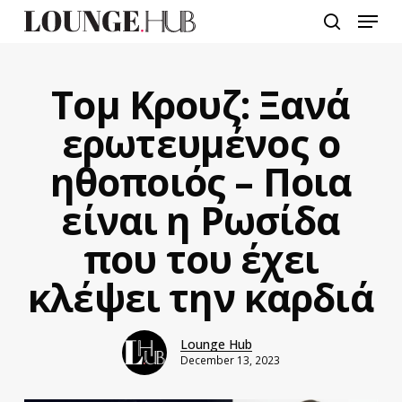
Skip
Menu
to
search
main
content
Τομ Κρουζ: Ξανά
ερωτευμένος ο
ηθοποιός – Ποια
είναι η Ρωσίδα
που του έχει
κλέψει την καρδιά
Lounge Hub
December 13, 2023