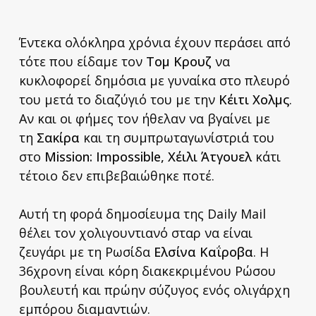
Έντεκα ολόκληρα χρόνια έχουν περάσει από
τότε που είδαμε τον
Τομ Κρουζ
να
κυκλοφορεί δημόσια με γυναίκα στο πλευρό
του μετά το διαζύγιό του με την
Κέιτι Χολμς
.
Αν και οι φήμες τον ήθελαν να βγαίνει με
τη
Σακίρα
και τη συμπρωταγωνίστριά του
στο
Mission: Impossible,
Χέιλι Άτγουελ
κάτι
τέτοιο δεν επιβεβαιώθηκε ποτέ.
Αυτή τη φορά δημοσίευμα της Daily Mail
θέλει τον χολιγουντιανό σταρ να είναι
ζευγάρι με τη Ρωσίδα
Ελσίνα Καΐροβα
. Η
36χρονη είναι κόρη διακεκριμένου Ρώσου
βουλευτή και πρώην σύζυγος ενός ολιγάρχη
εμπόρου διαμαντιών.