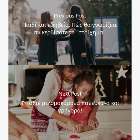
Previous Post
Παιδί και εφηβεία: Πώς θα γνωρίζετε
αν κερδίσατε το "στοίχημα¨
Next Post
Φτιάξτε μελομακάρονα πανεύκολα και
γρήγορα!