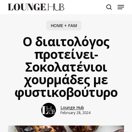
Skip
Menu
to
search
main
content
HOME + FAM
Ο διαιτολόγος
προτείνει-
Σοκολατένιοι
χουρμάδες με
φυστικοβούτυρο
Lounge Hub
February 28, 2024