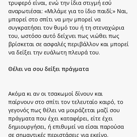
τρυφερό είναι, ενώ την ίδια στιγμή εσύ
αναρωτιέσαι: «Μιλάμε για το ίδιο παιδί;» Ναι,
μπορεί στο σπίτι να μην μπορεί να
συγκρατήσει τον θυμό του ή τη στεναχώρια
του, ωστόσο αυτό δείχνει πως νιώθει πως
βρίσκεται σε ασφαλές περιβάλλον και μπορεί
να δείξει την ευάλωτη πλευρά του.
Θέλει να σου δείξει πράγματα
Ακόμα κι αν οι τσακωμοί δίνουν και
παίρνουν στο σπίτι τον τελευταίο καιρό, το
γεγονός πως θέλει να μοιράζεται μαζί σου
πράγματα που έχει καταφέρει, είτε έχει
δημιουργήσει, ή επιθυμεί να είσαι παρούσα
σε σημαντικές περιστάσεις για εκείνο,