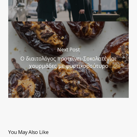
Next Post
Ο διαιτολόγος προτείνει-Σοκολατένιοι
χουρμάδες με φυστικοβούτυρο
You May Also Like