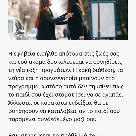
Η εφηβεία εισήλθε απότομα στις ζωές σας
και εσύ ακόμα δυσκολεύεσαι να συνηθίσεις
τη νέα τάξη πραγμάτων. Η κακή διάθεση, τα
νεύρα και η ασυνεννοησία μπαίνουν στο
πρόγραμμα, ωστόσο αυτό δεν σημαίνει πως
το παιδί σου έχει σταματήσει να σε αγαπάει.
Άλλωστε, οι παρακάτω ενδείξεις θα σε
βοηθήσουν να καταλάβεις αν το παιδί σου
παραμένει συνδεδεμένο μαζί σου.
Εκμυστηρεύεται το πρόβλημά του