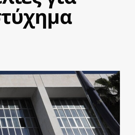
στύχημα