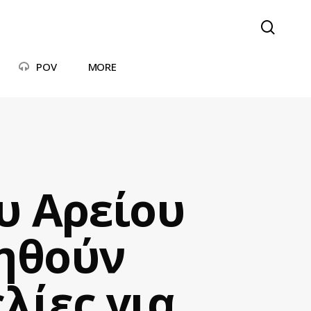
searc
POV
MORE
υ Αρείου
νηθούν
λίες για