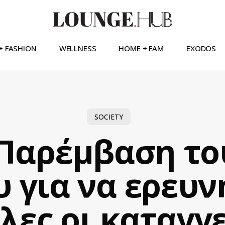
+ FASHION
WELLNESS
HOME + FAM
EXODOS
SOCIETY
Παρέμβαση το
 για να ερευ
λες οι καταγγε