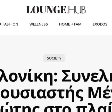
+ FASHION
WELLNESS
HOME + FAM
EXODOS
SOCIETY
λονίκη: Συνελ
ουσιαστής Μέ
ώτης στο πλαί