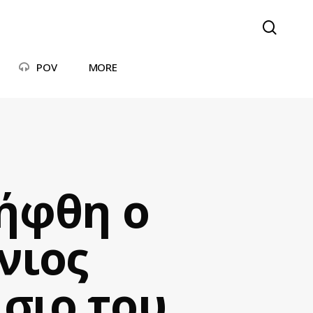
searc
POV
MORE
ήφθη ο
νιος
σιο του