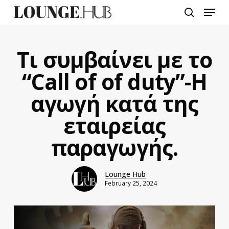
Skip
Menu
to
search
main
content
Tι συμβαίνει με το
“Call of of duty”-Η
αγωγή κατά της
εταιρείας
παραγωγής.
Lounge Hub
February 25, 2024