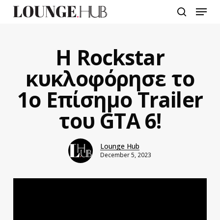
Skip
Menu
to
search
main
content
Η Rockstar
κυκλοφόρησε το
1ο Επίσημο Trailer
του GTA 6!
Lounge Hub
December 5, 2023