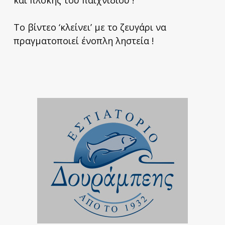
Το βίντεο ‘κλείνει’ με το ζευγάρι να
πραγματοποιεί ένοπλη ληστεία !