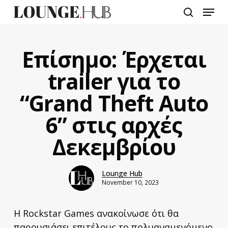
Skip
Menu
to
search
main
content
Επίσημο: Έρχεται
trailer για το
“Grand Theft Auto
6” στις αρχές
Δεκεμβρίου
Lounge Hub
November 10, 2023
Η Rockstar Games ανακοίνωσε ότι θα
παρουσιάσει επιτέλους το πολυαναμενόμενο