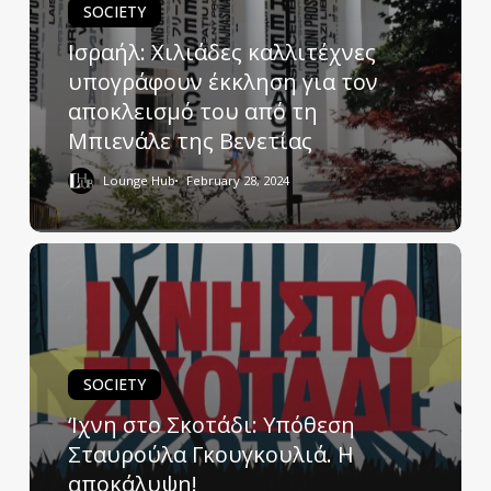
SOCIETY
Ισραήλ: Χιλιάδες καλλιτέχνες
υπογράφουν έκκληση για τον
αποκλεισμό του από τη
Μπιενάλε της Βενετίας
Lounge Hub
February 28, 2024
SOCIETY
‘Ιχνη στο Σκοτάδι: Υπόθεση
Σταυρούλα Γκουγκουλιά. Η
αποκάλυψη!